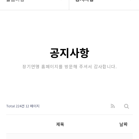
대한장기연맹
공지사항
장기소개
문의게시판
연맹정보
보도자료
공지사항
교육/연수
포토갤러리
장기연맹 홈페이지를 방문해 주셔서 감사합니다.
행정센터
제휴/후원문의
알림마당
Total 224건
12 페이지
제목
날짜