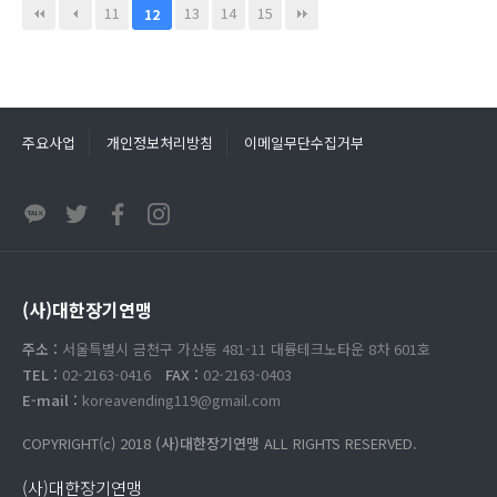
11
13
14
15
12
주요사업
개인정보처리방침
이메일무단수집거부
(사)대한장기연맹
주소 :
서울특별시 금천구 가산동 481-11 대륭테크노타운 8차 601호
TEL :
02-2163-0416
FAX :
02-2163-0403
E-mail :
koreavending119@gmail.com
COPYRIGHT(c) 2018
(사)대한장기연맹
ALL RIGHTS RESERVED.
(사)대한장기연맹