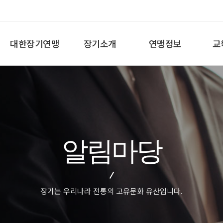
대한장기연맹
장기소개
연맹정보
교
총재인사말
장기란
프로기사 정보
장기
연혁
장기역사
아마기사 정보
체스
비젼/목표
장기규정/규칙
장기대회 일정
바둑
주요사업
장기용어
자료실
세
알림마당
오시는길
교
장기는 우리나라 전통의 고유문화 유산입니다.