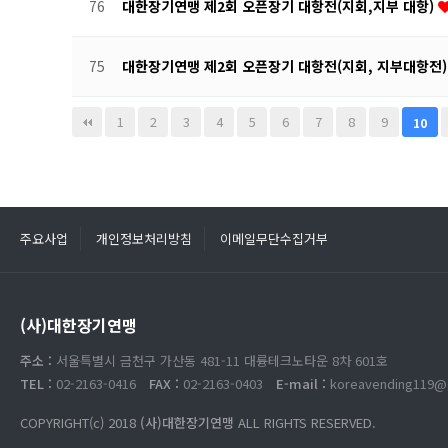
76
대한장기연맹 제2회 오픈장기 대항전(지회,지부 대항)
75
대한장기연맹 제2회 오픈장기 대항전(지회, 지부대항전
끝
1
2
3
4
5
6
7
8
9
10
주요사업
개인정보처리방침
이메일무단수집거부
(사)대한장기연맹
주소 :
서울특별시 금천구 가산동 481-11 대륭테크노타운 8차 601호
TEL :
02-2163-0416
FAX :
02-2163-0403
E-mail :
koreavending119@
COPYRIGHT(c) 2018
(사)대한장기연맹
ALL RIGHTS RESERVED.