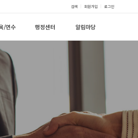
검색
회원가입
로그인
육/연수
행정센터
알림마당
 지도자과정
대회참가신청
공지사항
 지도자과정
아마단증신청
문의게시판
 지도자과정
회원복지몰
보도자료
미나/워크샵
포토갤러리
육/연수 일정
제휴/후원문의