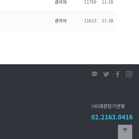
관리자
11769
11-28
관리자
11623
11-28
(사)대한장기연맹
02.2163.0416
arrow_upward