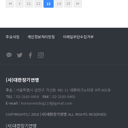
11
12
14
15
13
주요사업
개인정보처리방침
이메일무단수집거부
(사)대한장기연맹
주소 :
서울특별시 금천구 가산동 481-11 대륭테크노타운 8차 601호
TEL :
02-2163-0416
FAX :
02-2163-0403
E-mail :
koreavending119@gmail.com
COPYRIGHT(c) 2018
(사)대한장기연맹
ALL RIGHTS RESERVED.
(사)대한장기연맹