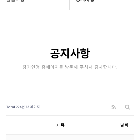
대한장기연맹
공지사항
장기소개
문의게시판
연맹정보
보도자료
공지사항
교육/연수
포토갤러리
장기연맹 홈페이지를 방문해 주셔서 감사합니다.
행정센터
제휴/후원문의
알림마당
Total 224건
13 페이지
제목
날짜