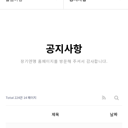
대한장기연맹
공지사항
장기소개
문의게시판
연맹정보
보도자료
공지사항
교육/연수
포토갤러리
장기연맹 홈페이지를 방문해 주셔서 감사합니다.
행정센터
제휴/후원문의
알림마당
Total 224건
14 페이지
제목
날짜