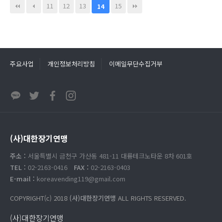
11
12
13
15
14
주요사업
개인정보처리방침
이메일무단수집거부
(사)대한장기연맹
주소 :
서울특별시 금천구 가산동 481-11 대륭테크노타운 8차 601호
TEL :
02-2163-0416
FAX :
02-2163-0403
E-mail :
koreavending119@gmail.com
COPYRIGHT(c) 2018
(사)대한장기연맹
ALL RIGHTS RESERVED.
(사)대한장기연맹