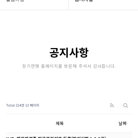
대한장기연맹
공지사항
장기소개
문의게시판
연맹정보
보도자료
공지사항
교육/연수
포토갤러리
장기연맹 홈페이지를 방문해 주셔서 감사합니다.
행정센터
제휴/후원문의
알림마당
Total 224건
13 페이지
제목
날짜