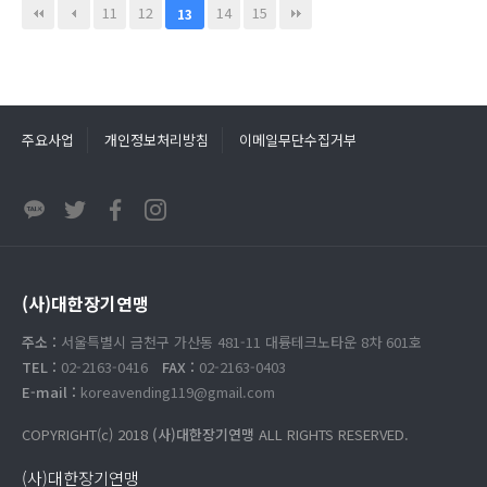
11
12
14
15
13
주요사업
개인정보처리방침
이메일무단수집거부
(사)대한장기연맹
주소 :
서울특별시 금천구 가산동 481-11 대륭테크노타운 8차 601호
TEL :
02-2163-0416
FAX :
02-2163-0403
E-mail :
koreavending119@gmail.com
COPYRIGHT(c) 2018
(사)대한장기연맹
ALL RIGHTS RESERVED.
(사)대한장기연맹