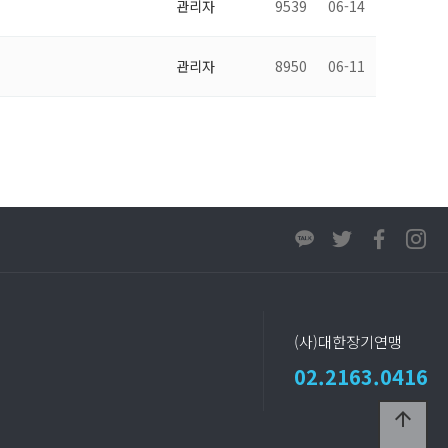
관리자
9539
06-14
관리자
8950
06-11
(사)대한장기연맹
02.2163.0416
arrow_upward