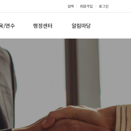
검색
회원가입
로그인
육/연수
행정센터
알림마당
 지도자과정
대회참가신청
공지사항
 지도자과정
아마단증신청
문의게시판
 지도자과정
회원복지몰
보도자료
미나/워크샵
포토갤러리
육/연수 일정
제휴/후원문의