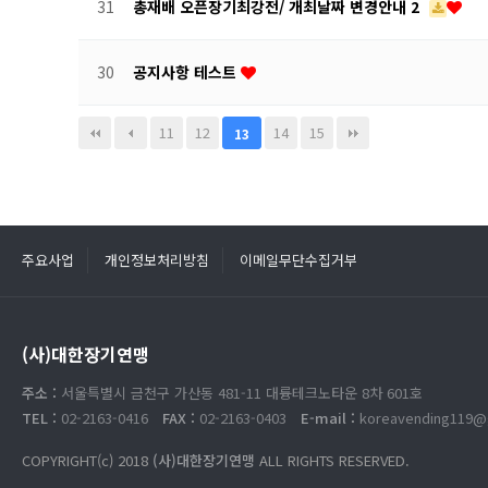
31
총재배 오픈장기최강전/ 개최날짜 변경안내 2
30
공지사항 테스트
11
12
14
15
13
주요사업
개인정보처리방침
이메일무단수집거부
(사)대한장기연맹
주소 :
서울특별시 금천구 가산동 481-11 대륭테크노타운 8차 601호
TEL :
02-2163-0416
FAX :
02-2163-0403
E-mail :
koreavending119@
COPYRIGHT(c) 2018
(사)대한장기연맹
ALL RIGHTS RESERVED.