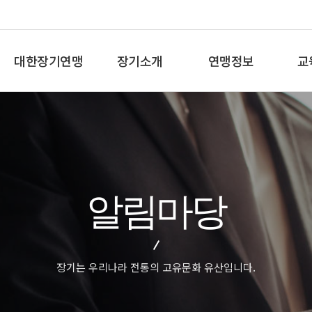
대한장기연맹
장기소개
연맹정보
교
총재인사말
장기란
프로기사 정보
장기
연혁
장기역사
아마기사 정보
체스
비젼/목표
장기규정/규칙
장기대회 일정
바둑
주요사업
장기용어
자료실
세
알림마당
오시는길
교
장기는 우리나라 전통의 고유문화 유산입니다.