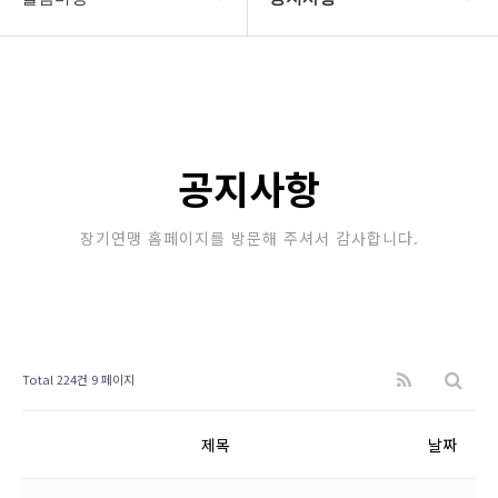
대한장기연맹
공지사항
장기소개
문의게시판
연맹정보
보도자료
공지사항
교육/연수
포토갤러리
장기연맹 홈페이지를 방문해 주셔서 감사합니다.
행정센터
제휴/후원문의
알림마당
Total 224건
9 페이지
제목
날짜