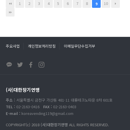
1
2
3
4
5
6
7
8
10
9
주요사업
개인정보처리방침
이메일무단수집거부
(사)대한장기연맹
주소 :
서울특별시 금천구 가산동 481-11 대륭테크노타운 8차 601호
TEL :
02-2163-0416
FAX :
02-2163-0403
E-mail :
koreavending119@gmail.com
COPYRIGHT(c) 2018
(사)대한장기연맹
ALL RIGHTS RESERVED.