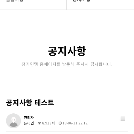
대한장기연맹
공지사항
장기소개
문의게시판
연맹정보
보도자료
공지사항
교육/연수
포토갤러리
장기연맹 홈페이지를 방문해 주셔서 감사합니다.
행정센터
제휴/후원문의
알림마당
공지사항 테스트
관리자
0건
8,913회
18-06-11 22:12