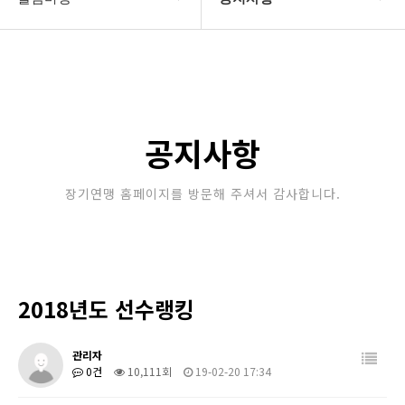
대한장기연맹
공지사항
장기소개
문의게시판
연맹정보
보도자료
공지사항
교육/연수
포토갤러리
장기연맹 홈페이지를 방문해 주셔서 감사합니다.
행정센터
제휴/후원문의
알림마당
2018년도 선수랭킹
관리자
0건
10,111회
19-02-20 17:34