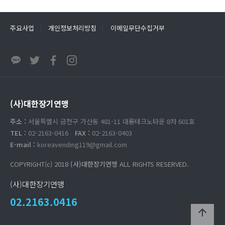
주요사업
개인정보처리방침
이메일무단수집거부
(사)대한장기연맹
주소 :
서울특별시 금천구 가산동 481-11 대륭테크노타운 8차 601호
TEL :
02-2163-0416
FAX :
02-2163-0403
E-mail :
koreavending119@gmail.com
COPYRIGHT(c) 2018
(사)대한장기연맹
ALL RIGHTS RESERVED.
(사)대한장기연맹
02.2163.0416
arrow_upward