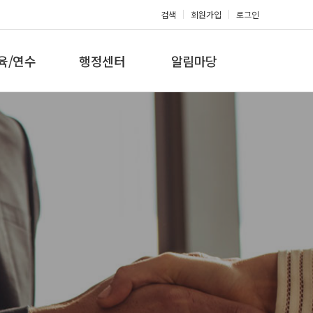
검색
회원가입
로그인
육/연수
행정센터
알림마당
 지도자과정
대회참가신청
공지사항
 지도자과정
아마단증신청
문의게시판
 지도자과정
회원복지몰
보도자료
미나/워크샵
포토갤러리
육/연수 일정
제휴/후원문의