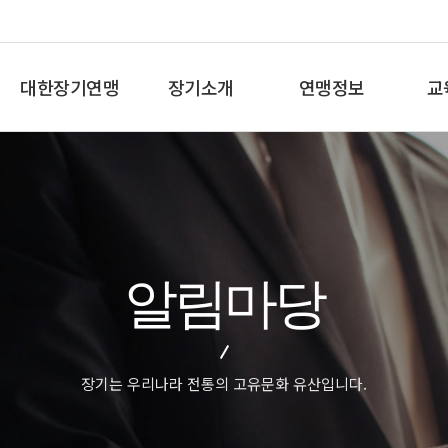
대한장기연맹
장기소개
연맹정보
교
총재인사말
장기란
프로기사 정보
장기
연혁
장기역사
아마기사 정보
체스
비젼/목표
장기규정/규칙
장기대회 일정
바둑
주요사업
장기용어
자료실
세
알림마당
오시는길
교
장기는 우리나라 전통의 고유문화 유산입니다.