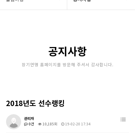
대한장기연맹
공지사항
장기소개
문의게시판
연맹정보
보도자료
공지사항
교육/연수
포토갤러리
장기연맹 홈페이지를 방문해 주셔서 감사합니다.
행정센터
제휴/후원문의
알림마당
2018년도 선수랭킹
관리자
0건
10,185회
19-02-20 17:34