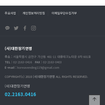
주요사업
개인정보처리방침
이메일무단수집거부
(사)대한장기연맹
주소 :
서울특별시 금천구 가산동 481-11 대륭테크노타운 8차 601호
TEL :
02-2163-0416
FAX :
02-2163-0403
E-mail :
koreavending119@gmail.com
COPYRIGHT(c) 2018
(사)대한장기연맹
ALL RIGHTS RESERVED.
(사)대한장기연맹
02.2163.0416
arrow_upward