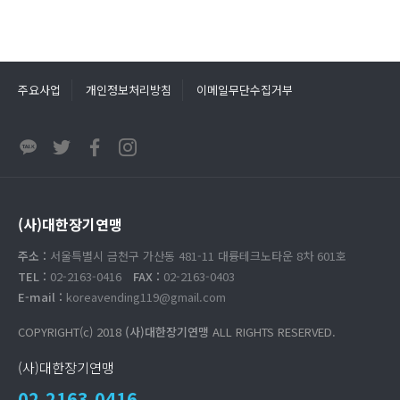
주요사업
개인정보처리방침
이메일무단수집거부
(사)대한장기연맹
주소 :
서울특별시 금천구 가산동 481-11 대륭테크노타운 8차 601호
TEL :
02-2163-0416
FAX :
02-2163-0403
E-mail :
koreavending119@gmail.com
COPYRIGHT(c) 2018
(사)대한장기연맹
ALL RIGHTS RESERVED.
(사)대한장기연맹
02.2163.0416