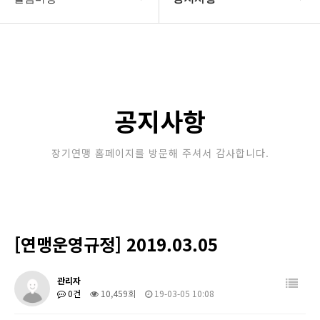
대한장기연맹
공지사항
장기소개
문의게시판
연맹정보
보도자료
공지사항
교육/연수
포토갤러리
장기연맹 홈페이지를 방문해 주셔서 감사합니다.
행정센터
제휴/후원문의
알림마당
[연맹운영규정] 2019.03.05
관리자
0건
10,459회
19-03-05 10:08