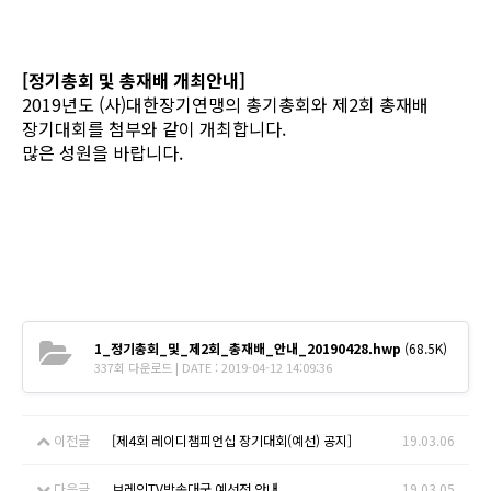
[정기총회 및 총재배 개최안내]
2019년도 (사)대한장기연맹의 총기총회와 제2회 총재배
장기대회를 첨부와 같이 개최합니다.
많은 성원을 바랍니다.
1_정기총회_및_제2회_총재배_안내_20190428.hwp
(68.5K)
337회 다운로드 | DATE : 2019-04-12 14:09:36
이전글
[제4회 레이디챔피언십 장기대회(예선) 공지]
19.03.06
다음글
브레인TV방송대국 예선전 안내
19.03.05