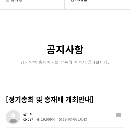
대한장기연맹
공지사항
장기소개
문의게시판
연맹정보
보도자료
공지사항
교육/연수
포토갤러리
장기연맹 홈페이지를 방문해 주셔서 감사합니다.
행정센터
제휴/후원문의
알림마당
[정기총회 및 총재배 개최안내]
관리자
0건
10,609회
19-03-06 10:43