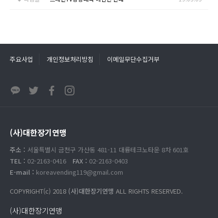
주요사업
개인정보처리방침
이메일무단수집거부
(사)대한장기연맹
주소 :
서울특별시 금천구 가산동 481-11 대륭테크노타운 8차 601호
TEL :
02-2163-0416
FAX :
02-2163-0403
E-mail :
koreavending119@gmail.com
COPYRIGHT(c) 2018
(사)대한장기연맹
ALL RIGHTS RESERVED.
(사)대한장기연맹