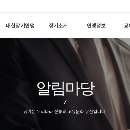
대한장기연맹
장기소개
연맹정보
교
총재인사말
장기란
프로기사 정보
장기
연혁
장기역사
아마기사 정보
체스
비젼/목표
장기규정/규칙
장기대회 일정
바둑
주요사업
장기용어
자료실
세
알림마당
오시는길
교
장기는 우리나라 전통의 고유문화 유산입니다.