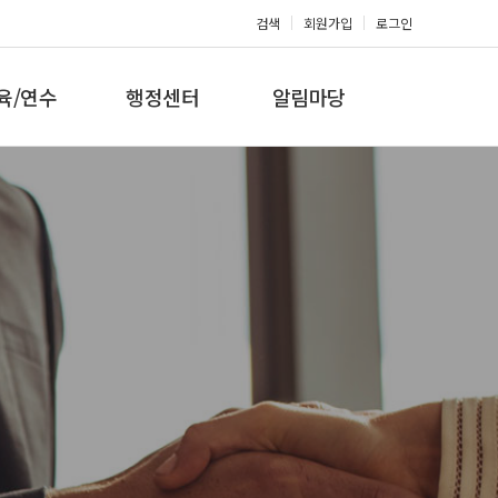
검색
회원가입
로그인
육/연수
행정센터
알림마당
 지도자과정
대회참가신청
공지사항
 지도자과정
아마단증신청
문의게시판
 지도자과정
회원복지몰
보도자료
미나/워크샵
포토갤러리
육/연수 일정
제휴/후원문의