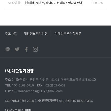
다음글
[총재배, 십단전, 레이디기전 대회진행방법 안내]
19.03.26
주요사업
개인정보처리방침
이메일무단수집거부
(사)대한장기연맹
주소 :
서울특별시 금천구 가산동 481-11 대륭테크노타운 8차 601호
TEL :
02-2163-0416
FAX :
02-2163-0403
E-mail :
koreavending119@gmail.com
COPYRIGHT(c) 2018
(사)대한장기연맹
ALL RIGHTS RESERVED.
(사)대한장기연맹