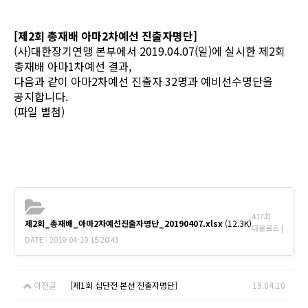
[제2회 총재배 아마2차예선 진출자명단]
(사)대한장기연맹 본부에서 2019.04.07(일)에 실시한 제2회
총재배 아마1차예선 결과,
다음과 같이 아마2차예선 진출자 32명과 예비선수명단을
공지
합니다.
(파일 별첨)
417회
제2회_총재배_아마2차예선진출자명단_20190407.xlsx
(12.3K)
다운로드 |
DATE : 2019-04-10 15:20:43
이전글
​ [제1회 십단전 본선 진출자명단]
19.04.10