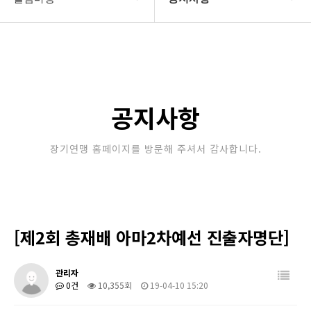
대한장기연맹
공지사항
장기소개
문의게시판
연맹정보
보도자료
공지사항
교육/연수
포토갤러리
장기연맹 홈페이지를 방문해 주셔서 감사합니다.
행정센터
제휴/후원문의
알림마당
[제2회 총재배 아마2차예선 진출자명단]
관리자
0건
10,355회
19-04-10 15:20