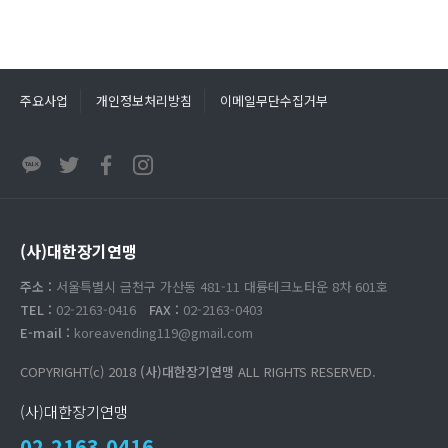
주요사업
개인정보처리방침
이메일무단수집거부
(사)대한장기연맹
주소 :
서울특별시 금천구 가산동 481-11 대륭테크노타운 8차 601호
TEL :
02-2163-0416
FAX :
02-2163-0403
E-mail :
koreavending119@gmail.com
COPYRIGHT(c) 2018
(사)대한장기연맹
ALL RIGHTS RESERVED.
(사)대한장기연맹
02.2163.0416