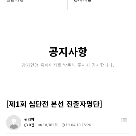
대한장기연맹
공지사항
장기소개
문의게시판
연맹정보
보도자료
공지사항
교육/연수
포토갤러리
장기연맹 홈페이지를 방문해 주셔서 감사합니다.
행정센터
제휴/후원문의
알림마당
​ [제1회 십단전 본선 진출자명단]
관리자
0건
10,381회
19-04-10 15:26