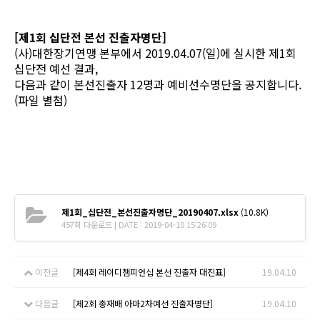
[제1회 십단전 본선 진출자명단]
(사)대한장기연맹 본부에서 2019.04.07(일)에 실시한 제1회
십단전 예선 결과,
다음과 같이 본선진출자 12명과 예비선수명단을 공지
합니다.
(파일 별첨)
제1회_십단전_본선진출자명단_20190407.xlsx
(10.8K)
457회 다운로드 | DATE : 2019-04-10 15:26:09
이전글
​ [제4회 레이디챔피언십 본선 진출자 대진표]
19.04.10
다음글
[제2회 총재배 아마2차예선 진출자명단]
19.04.10