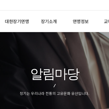
대한장기연맹
장기소개
연맹정보
교
총재인사말
장기란
프로기사 정보
장기
연혁
장기역사
아마기사 정보
체스
비젼/목표
장기규정/규칙
장기대회 일정
바둑
주요사업
장기용어
자료실
세
알림마당
오시는길
교
장기는 우리나라 전통의 고유문화 유산입니다.