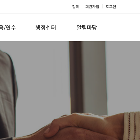
검색
회원가입
로그인
육/연수
행정센터
알림마당
 지도자과정
대회참가신청
공지사항
 지도자과정
아마단증신청
문의게시판
 지도자과정
회원복지몰
보도자료
미나/워크샵
포토갤러리
육/연수 일정
제휴/후원문의