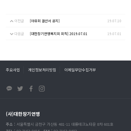
이전글
[야유회 결산서 공지]
19.07.10
다음글
[대한장기연맹복지회 회칙] 2019.07.01
19.07.01
주요사업
개인정보처리방침
이메일무단수집거부
(사)대한장기연맹
주소 :
서울특별시 금천구 가산동 481-11 대륭테크노타운 8차 601호
TEL :
02-2163-0416
FAX :
02-2163-0403