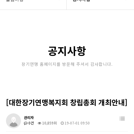
대한장기연맹
공지사항
장기소개
문의게시판
연맹정보
보도자료
공지사항
교육/연수
포토갤러리
장기연맹 홈페이지를 방문해 주셔서 감사합니다.
행정센터
제휴/후원문의
알림마당
[대한장기연맹복지회 창립총회 개최안내]
관리자
0건
10,859회
19-07-01 09:50