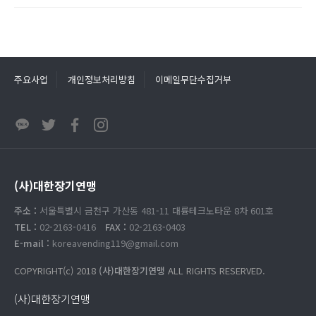
주요사업
개인정보처리방침
이메일무단수집거부
(사)대한장기연맹
주소 :
서울특별시 금천구 가산동 481-11 대륭테크노타운 8차 601호
TEL :
02-2163-0416
FAX :
02-2163-0403
E-mail :
koreavending119@gmail.com
COPYRIGHT(c) 2018
(사)대한장기연맹
ALL RIGHTS RESERVED.
(사)대한장기연맹