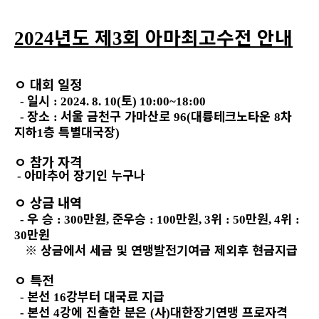
년도 제
회 아마최고수전 안내
2024
3
ㅇ
대회 일정
일시
토
-
: 2024. 8. 10(
) 10:00~18:00
장소
서울 금천구 가마산로
대륭테크노타운
차
-
:
96(
8
지하
층
특별대국장
1
)
ㅇ
참가 자격
아마추어 장기인 누구나
-
ㅇ
상금 내역
우 승
만원
준우승
만원
위
만원
위
-
: 300
,
: 100
, 3
: 50
, 4
:
만원
30
※
상금에서 세금 및 연맹발전기여금 제외후 현금지급
ㅇ
특전
본선
강부터 대국료 지급
-
16
본선
강에 진출한 분은
사
대한장기연맹 프로자격
-
4
(
)