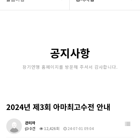
대한장기연맹
공지사항
장기소개
문의게시판
연맹정보
보도자료
공지사항
교육/연수
포토갤러리
장기연맹 홈페이지를 방문해 주셔서 감사합니다.
행정센터
제휴/후원문의
알림마당
2024년 제3회 아마최고수전 안내
관리자
0건
12,426회
24-07-01 09:04