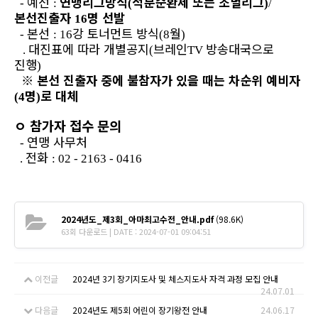
예선
연맹리그방식
적분순환제 또는 조별리그
-
:
(
)
/
본선진출자
명
선발
16
본선
강 토너먼트 방식
월
-
: 16
(8
)
대진표에 따라 개별공지
브레인
방송대국으로
.
(
TV
진행
)
※
본선 진출자 중에 불참자가 있을 때는 차순위 예비자
명
로 대체
(4
)
ㅇ
참가자 접수 문의
연맹 사무처
-
전화
.
: 02 - 2163 - 0416
2024년도_제3회_아마최고수전_안내.pdf
(98.6K)
63회 다운로드 | DATE : 2024-07-01 09:04:51
이전글
2024년 3기 장기지도사 및 체스지도사 자격 과정 모집 안내
24.07.01
다음글
2024년도 제5회 어린이 장기왕전 안내
24.06.17