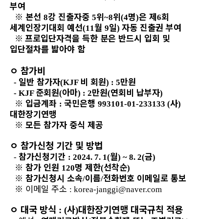
부여
※
본선
강 진출자중
위
위
명
은 제
회
8
5
~8
(4
)
6
세계인장기대회 예선
월
일
자동 진출권 부여
(11
9
)
※
프로입단자격을 득한 분은 반드시 입회 및
입단절차를 밟아야 함
ㅇ
참가비
일반 참가자
비 회원
만원
-
(KJF
) : 5
준회원
아마
만원
연회비 납부자
- KJF
(
) : 2
(
)
※
입금계좌
국민은행
사
:
993101-01-233133 (
)
대한장기연맹
※
모든 참가자 중식 제공
ㅇ
참가신청 기간 및 방법
참가신청기간
월
금
-
: 2024. 7. 1(
) ~ 8. 2(
)
※
참가 인원
명 제한
선착순
120
(
)
※
참가신청시 소속
이름
전화번호 이메일로 통보
/
/
※
이메일 주소
: korea-janggi@naver.com
ㅇ
대국 방식
사
대한장기연맹 대국규칙 적용
: (
)