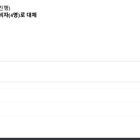
진행
)
예비자
명
로 대체
(4
)