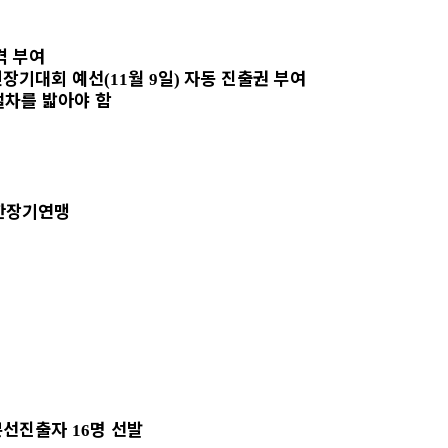
격 부여
인장기대회 예선
월
일
자동 진출권 부여
(11
9
)
절차를 밟아야 함
한장기연맹
본선진출자
명
선발
16