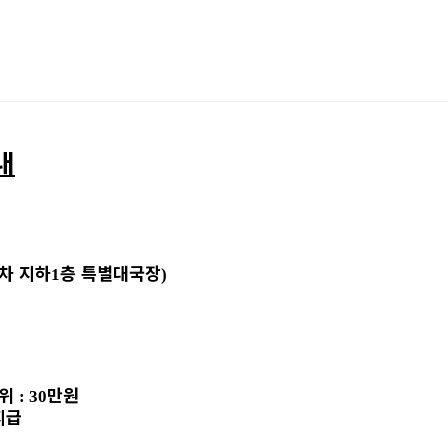
내
차 지하
층
특별대국장
1
)
위
만원
: 30
지급