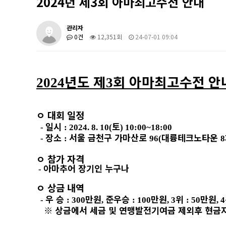
2024년 제3회 아마최고수전 안내
관리자
0건
12,351회
24-07-01 09:04
년도 제
회 아마최고수전 안
2024
3
ㅇ
대회 일정
일시
토
-
: 2024. 8. 10(
) 10:00~18:00
장소
서울 금천구 가마산로
대륭테크노타운
-
:
96(
8
ㅇ
참가 자격
아마추어 장기인 누구나
-
ㅇ
상금 내역
우 승
만원
준우승
만원
위
만원
-
: 300
,
: 100
, 3
: 50
, 4
※
상금에서 세금 및 연맹발전기여금 제외후 현금