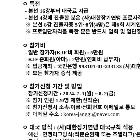
ㅇ
특전
본선
강부터 대국료 지급
-
16
본선
강에 진출한 분은
사
대한장기연맹 프로자
-
4
(
)
※
본선
강 진출자중
위
위
명
은 제
회 세계
8
5
~8
(4
)
6
※
프로입단자격을 득한 분은 반드시 입회 및 입단
ㅇ
참가비
일반 참가자
비 회원
만원
-
(KJF
) : 5
준회원
아마
만원
연회비 납부자
- KJF
(
) : 2
(
)
※
입금계좌
국민은행
사
대
:
993101-01-233133 (
)
※
모든 참가자 중식 제공
ㅇ
참가신청 기간 및 방법
참가신청기간
월
금
-
: 2024. 7. 1(
) ~ 8. 2(
)
※
참가 인원
명 제한
선착순
120
(
)
※
참가신청시 소속
이름
전화번호 이메일로 통보
/
/
※
이메일 주소
: korea-janggi@naver.com
ㅇ
대국 방식
사
대한장기연맹 대국규칙 적용
: (
)
예선
연맹리그방식
적분순환제 또는 조별리그
-
:
(
)
/