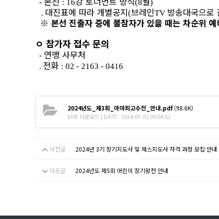
본선
강 토너먼트 방식
월
-
: 16
(8
)
대진표에 따라 개별공지
브레인
방송대국으로 
.
(
TV
※
본선 진출자 중에 불참자가 있을 때는 차순위 
ㅇ
참가자 접수 문의
연맹 사무처
-
전화
.
: 02 - 2163 - 0416
2024년도_제3회_아마최고수전_안내.pdf
(98.6K)
63회 다운로드 | DATE : 2024-07-01 09:04:51
이전글
2024년 3기 장기지도사 및 체스지도사 자격 과정 모집 안내
다음글
2024년도 제5회 어린이 장기왕전 안내