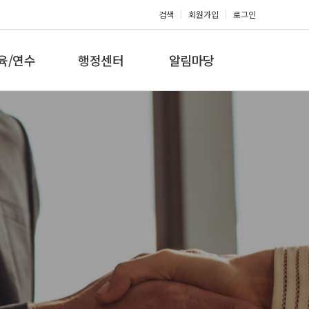
검색
회원가입
로그인
육/연수
행정센터
알림마당
 지도자과정
대회참가신청
공지사항
 지도자과정
아마단증신청
문의게시판
 지도자과정
회원복지몰
보도자료
미나/워크샵
포토갤러리
육/연수 일정
제휴/후원문의