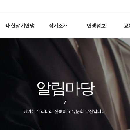
대한장기연맹
장기소개
연맹정보
교
총재인사말
장기란
프로기사 정보
장기
연혁
장기역사
아마기사 정보
체스
비젼/목표
장기규정/규칙
장기대회 일정
바둑
주요사업
장기용어
자료실
세
알림마당
오시는길
교
장기는 우리나라 전통의 고유문화 유산입니다.