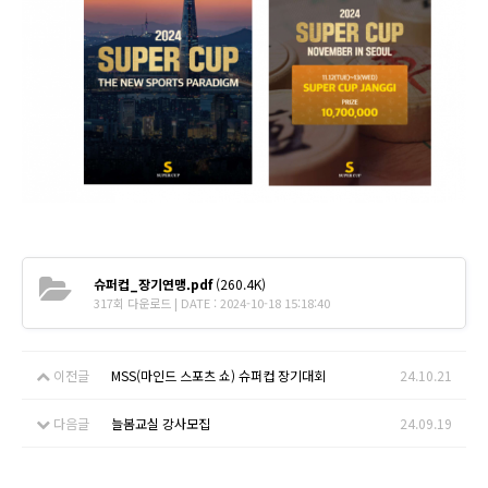
슈퍼컵_장기연맹.pdf
(260.4K)
317회 다운로드 | DATE : 2024-10-18 15:18:40
이전글
MSS(마인드 스포츠 쇼) 슈퍼컵 장기대회
24.10.21
다음글
늘봄교실 강사모집
24.09.19