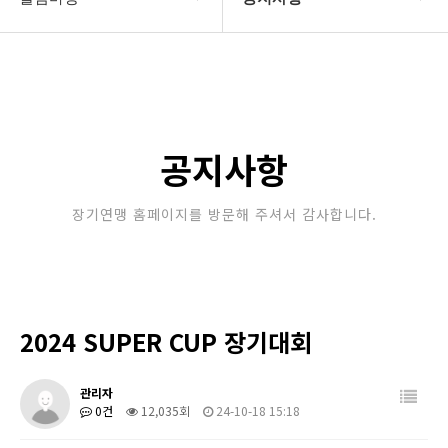
대한장기연맹
공지사항
장기소개
문의게시판
연맹정보
보도자료
공지사항
교육/연수
포토갤러리
장기연맹 홈페이지를 방문해 주셔서 감사합니다.
행정센터
제휴/후원문의
알림마당
2024 SUPER CUP 장기대회
관리자
0건
12,035회
24-10-18 15:18