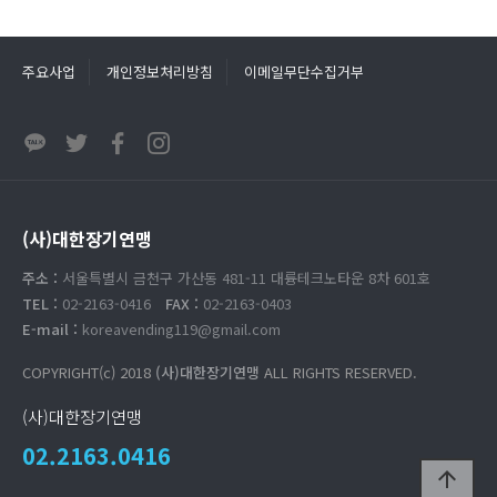
주요사업
개인정보처리방침
이메일무단수집거부
(사)대한장기연맹
주소 :
서울특별시 금천구 가산동 481-11 대륭테크노타운 8차 601호
TEL :
02-2163-0416
FAX :
02-2163-0403
E-mail :
koreavending119@gmail.com
COPYRIGHT(c) 2018
(사)대한장기연맹
ALL RIGHTS RESERVED.
(사)대한장기연맹
02.2163.0416
arrow_upward