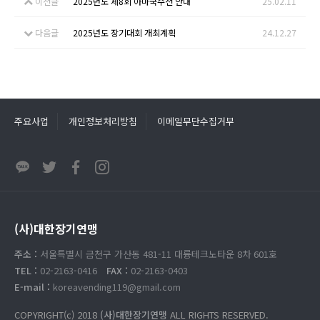
이전글
2025년도 제8회 아마국수전 안내
25.02.11
다음글
2025년도 장기대회 개최계획
24.12.27
주요사업
개인정보처리방침
이메일무단수집거부
(사)대한장기연맹
주소 :
서울특별시 금천구 가산동 481-11 대륭테크노타운 8차 601호
TEL :
02-2163-0416
FAX :
02-2163-0403
E-mail :
koreavending119@gmail.com
COPYRIGHT(c) 2018
(사)대한장기연맹
ALL RIGHTS RESERVED.