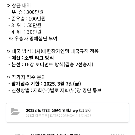
ㅇ 상금 내역
- 우 승 : 300만원
- 준우승 : 100만원
- 3 위 : 50만원
- 4 위 : 30만원
※ 우승자 명예십단 부여
ㅇ 대국 방식 : (사)대한장기연맹 대국규칙 적용
- 예선 : 조별 리그 방식
- 본선 : 16강 토너먼트 방식(결승 2선승제)
ㅇ 참가자 접수 문의
- 참가접수 기한 : 2025. 3월 7일(금)
- 신청방법 : 지회(부)별로 지회(부)장 명단 통보
2025년도 제7회 십단전 안내.hwp
(11.5K)
271회 다운로드 | DATE : 2025-02-11 14:14:26