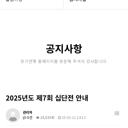
대한장기연맹
공지사항
장기소개
문의게시판
연맹정보
보도자료
공지사항
교육/연수
포토갤러리
장기연맹 홈페이지를 방문해 주셔서 감사합니다.
행정센터
제휴/후원문의
알림마당
2025년도 제7회 십단전 안내
관리자
0건
10,535회
25-02-11 14:13