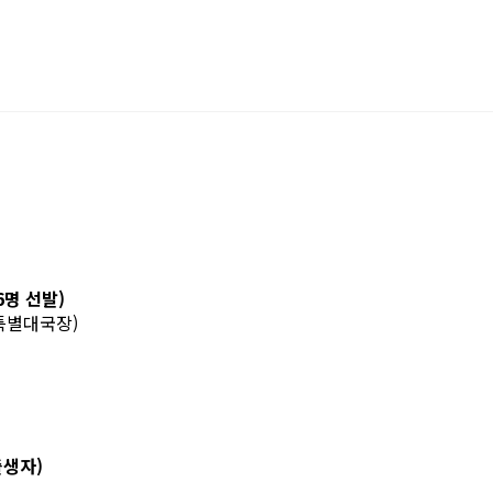
16명 선발)
 특별대국장)
출생자)