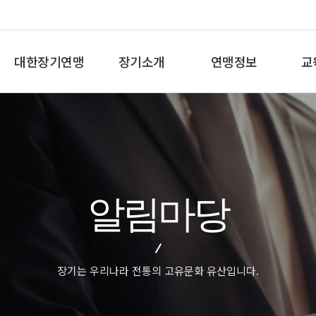
대한장기연맹
장기소개
연맹정보
교
총재인사말
장기란
프로기사 정보
장기
연혁
장기역사
아마기사 정보
체스
비젼/목표
장기규정/규칙
장기대회 일정
바둑
주요사업
장기용어
자료실
세
알림마당
오시는길
교
장기는 우리나라 전통의 고유문화 유산입니다.