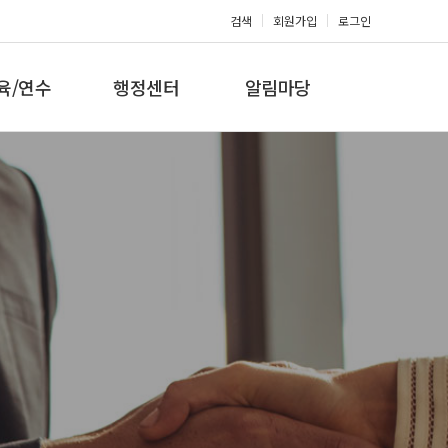
검색
회원가입
로그인
육/연수
행정센터
알림마당
 지도자과정
대회참가신청
공지사항
 지도자과정
아마단증신청
문의게시판
 지도자과정
회원복지몰
보도자료
미나/워크샵
포토갤러리
육/연수 일정
제휴/후원문의