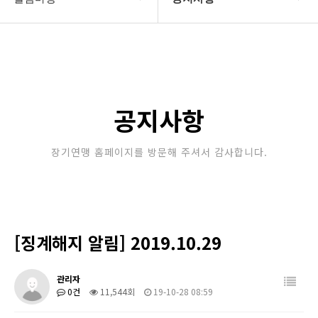
대한장기연맹
공지사항
장기소개
문의게시판
연맹정보
보도자료
공지사항
교육/연수
포토갤러리
장기연맹 홈페이지를 방문해 주셔서 감사합니다.
행정센터
제휴/후원문의
알림마당
[징계해지 알림] 2019.10.29
관리자
0건
11,544회
19-10-28 08:59