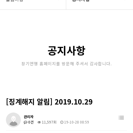
대한장기연맹
공지사항
장기소개
문의게시판
연맹정보
보도자료
공지사항
교육/연수
포토갤러리
장기연맹 홈페이지를 방문해 주셔서 감사합니다.
행정센터
제휴/후원문의
알림마당
[징계해지 알림] 2019.10.29
관리자
0건
11,597회
19-10-28 08:59