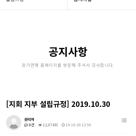
대한장기연맹
공지사항
장기소개
문의게시판
연맹정보
보도자료
공지사항
교육/연수
포토갤러리
장기연맹 홈페이지를 방문해 주셔서 감사합니다.
행정센터
제휴/후원문의
알림마당
[지회 지부 설립규정] 2019.10.30
관리자
0건
12,074회
19-10-30 12:56