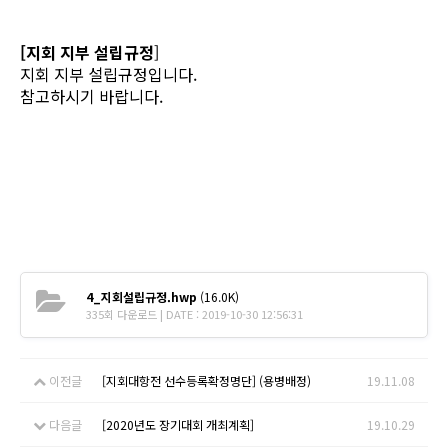
[지회 지부 설립규정
]
지회 지부 설립규정입니다.
참고하시기 바랍니다.
4_지회설립규정.hwp
(16.0K)
335회 다운로드 | DATE : 2019-10-30 12:56:31
이전글
[지회대항전 선수등록확정명단] (용병배정)
19.11.08
다음글
[2020년도 장기대회 개최계획]
19.10.29