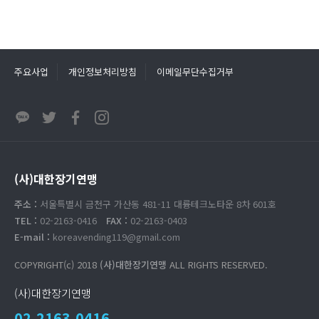
주요사업
개인정보처리방침
이메일무단수집거부
(사)대한장기연맹
주소 :
서울특별시 금천구 가산동 481-11 대륭테크노타운 8차 601호
TEL :
02-2163-0416
FAX :
02-2163-0403
E-mail :
koreavending119@gmail.com
COPYRIGHT(c) 2018
(사)대한장기연맹
ALL RIGHTS RESERVED.
(사)대한장기연맹
02.2163.0416