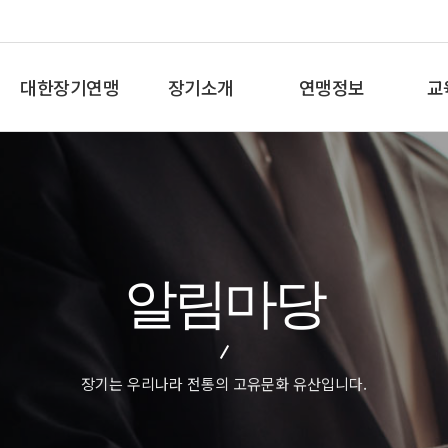
대한장기연맹
장기소개
연맹정보
교
총재인사말
장기란
프로기사 정보
장기
연혁
장기역사
아마기사 정보
체스
비젼/목표
장기규정/규칙
장기대회 일정
바둑
주요사업
장기용어
자료실
세
알림마당
오시는길
교
장기는 우리나라 전통의 고유문화 유산입니다.