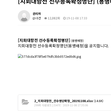
[지회대항전 선수등록확정명단] (용병
관리자
0건
12,082회
19-11-08 17:33
[지회대항전 선수등록확정명단]
(용병배정)
지회대항전 선수등록확정명단(용병배정)을 공지합니다.
2_지회대항전_선수명단확정_20191108.xlsx
(14.6K)
299회 다운로드 | DATE : 2019-11-08 17:35:06