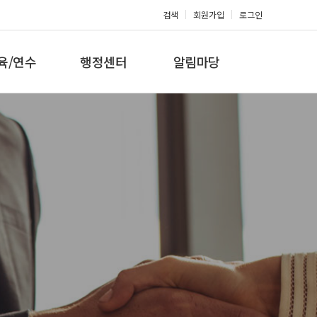
검색
회원가입
로그인
육/연수
행정센터
알림마당
 지도자과정
대회참가신청
공지사항
 지도자과정
아마단증신청
문의게시판
 지도자과정
회원복지몰
보도자료
미나/워크샵
포토갤러리
육/연수 일정
제휴/후원문의