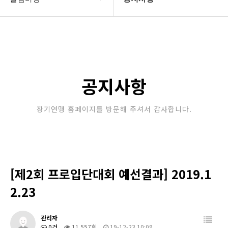
대한장기연맹
공지사항
장기소개
문의게시판
연맹정보
보도자료
공지사항
교육/연수
포토갤러리
장기연맹 홈페이지를 방문해 주셔서 감사합니다.
행정센터
제휴/후원문의
알림마당
[제2회 프로입단대회 예선결과] 2019.1
2.23
관리자
0건
11,557회
19-12-23 10:09