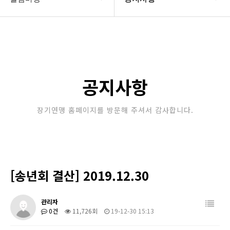
대한장기연맹
공지사항
장기소개
문의게시판
연맹정보
보도자료
공지사항
교육/연수
포토갤러리
장기연맹 홈페이지를 방문해 주셔서 감사합니다.
행정센터
제휴/후원문의
알림마당
[송년회 결산] 2019.12.30
관리자
0건
11,726회
19-12-30 15:13