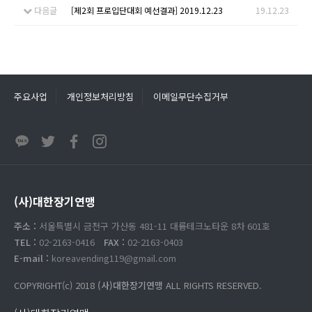
다음글
[제2회 프로입단대회 예선결과] 2019.12.23
19.12.23
주요사업
개인정보처리방침
이메일무단수집거부
(사)대한장기연맹
주소 :
서울특별시 금천구 가산동 481-11 대륭테크노타운 8차 601호
TEL :
02-2163-0416
FAX :
02-2163-0403
E-mail :
koreavending119@gmail.com
COPYRIGHT(c) 2018
(사)대한장기연맹
ALL RIGHTS RESERVED.