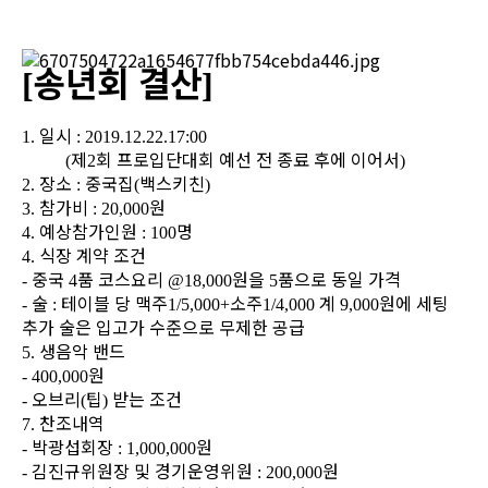
송년회 결산
[
]
일시
1.
: 2019.12.22.17:00
제
회 프로입단대회 예선 전 종료 후에 이어서
(
2
)
장소
중국집
백스키친
2.
:
(
)
참가비
원
3.
: 20,000
예상참가인원
명
4.
: 100
식장 계약 조건
4.
중국
품 코스요리
원을
품으로 동일 가격
-
4
@18,000
5
술
테이블 당 맥주
소주
계
원에 세팅
-
:
1/5,000+
1/4,000
9,000
추가 술은 입고가 수준으로 무제한 공급
생음악 밴드
5.
원
- 400,000
오브리
팁
받는 조건
-
(
)
찬조내역
7
.
박광섭회장
원
-
: 1,000,000
김진규위원장 및 경기운영위원
원
-
: 200,000