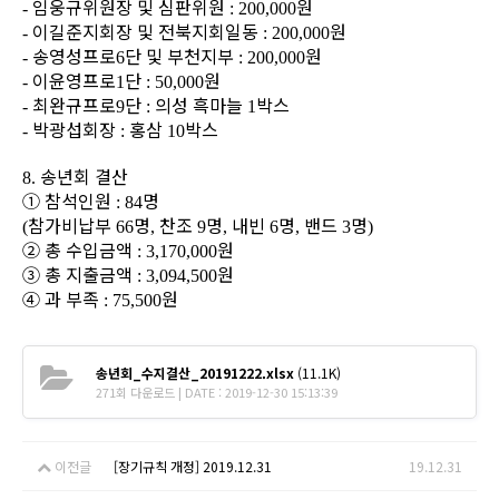
임웅규위원장 및 심판위원
원
-
: 200,000
이길준지회장 및 전북지회일동
원
-
: 200,000
송영성프로
단 및 부천지부
원
-
6
: 200,000
이윤영프로
단
원
-
1
: 50,000
최완규프로
단
의성 흑마늘
박스
-
9
:
1
박광섭회장
홍삼
박스
-
:
10
송년회 결산
8.
①
참석인원
명
: 84
참가비납부
명
찬조
명
내빈
명
밴드
명
(
66
,
9
,
6
,
3
)
②
총 수입금액
원
: 3,170,000
③
총 지출금액
원
: 3,094,500
④
과 부족
원
: 75,500
송년회_수지결산_20191222.xlsx
(11.1K)
271회 다운로드 | DATE : 2019-12-30 15:13:39
이전글
[장기규칙 개정] 2019.12.31
19.12.31