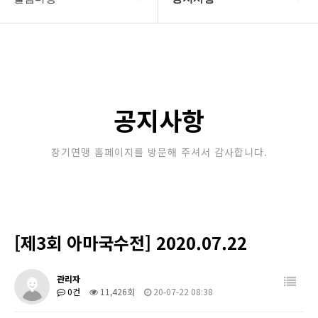
대한장기연맹
공지사항
장기소개
문의게시판
연맹정보
보도자료
공지사항
교육/연수
포토갤러리
장기연맹 홈페이지를 방문해 주셔서 감사합니다.
행정센터
제휴/후원문의
알림마당
[제3회 아마국수전] 2020.07.22
관리자
0건
11,426회
20-07-22 08:38