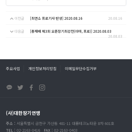
이전글
[최연소 프로기사 탄생] 2020.08.16
20.08.16
다음글
[총재배 제3회 오픈장기최강전(아마, 프로)] 2020.08.03
20.08.03
주요사업
개인정보처리방침
이메일무단수집거부
(사)대한장기연맹
주소 :
서울특별시 금천구 가산동 481-11 대륭테크노타운 8차 601호
TEL :
02-2163-0416
FAX :
02-2163-0403