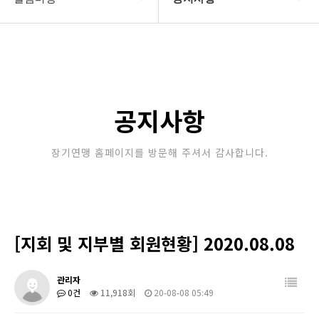
대한장기연맹
공지사항
장기소개
문의게시판
연맹정보
보도자료
공지사항
교육/연수
포토갤러리
장기연맹 홈페이지를 방문해 주셔서 감사합니다.
행정센터
제휴/후원문의
알림마당
[지회 및 지부별 회원현황] 2020.08.08
관리자
0건
11,918회
20-08-08 05:49