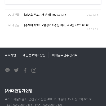
이전글
[최연소 프로기사 탄생] 2020.08.16
20.08.16
다음글
[총재배 제3회 오픈장기최강전(아마, 프로)] 2020.08.03
20.08.03
주요사업
개인정보처리방침
이메일무단수집거부
(사)대한장기연맹
주소 :
서울특별시 금천구 가산동 481-11 대륭테크노타운 8차 601호
TEL :
02-2163-0416
FAX :
02-2163-0403