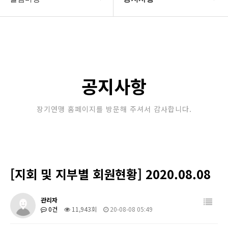
대한장기연맹
공지사항
장기소개
문의게시판
연맹정보
보도자료
공지사항
교육/연수
포토갤러리
장기연맹 홈페이지를 방문해 주셔서 감사합니다.
행정센터
제휴/후원문의
알림마당
[지회 및 지부별 회원현황] 2020.08.08
관리자
0건
11,943회
20-08-08 05:49