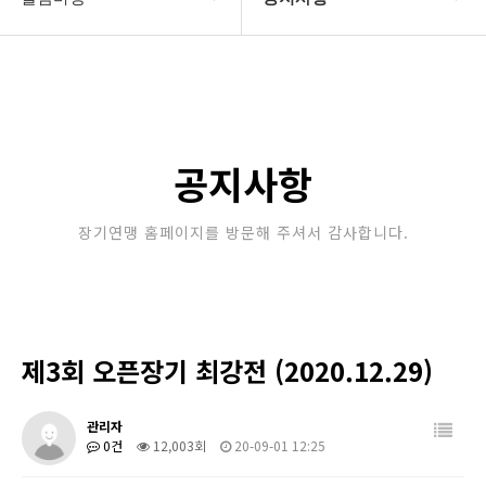
대한장기연맹
공지사항
장기소개
문의게시판
연맹정보
보도자료
공지사항
교육/연수
포토갤러리
장기연맹 홈페이지를 방문해 주셔서 감사합니다.
행정센터
제휴/후원문의
알림마당
제3회 오픈장기 최강전 (2020.12.29)
관리자
0건
12,003회
20-09-01 12:25