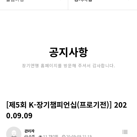
대한장기연맹
공지사항
장기소개
문의게시판
연맹정보
보도자료
공지사항
교육/연수
포토갤러리
장기연맹 홈페이지를 방문해 주셔서 감사합니다.
행정센터
제휴/후원문의
알림마당
[제5회 K-장기챔피언십(프로기전)] 202
0.09.09
관리자
0건
11,792회
20-09-09 21:19