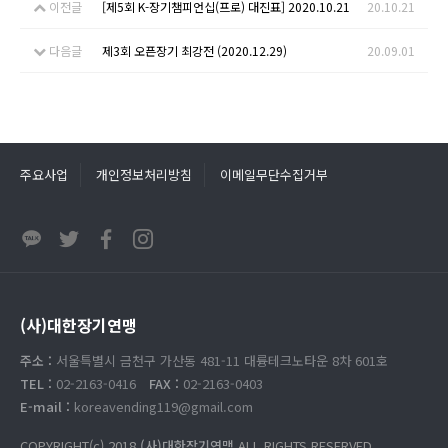
이전글
[제5회 K-장기챔피언십(프로) 대진표] 2020.10.21
20.10.21
다음글
제3회 오픈장기 최강전 (2020.12.29)
20.09.01
주요사업
개인정보처리방침
이메일무단수집거부
(사)대한장기연맹
주소 :
서울특별시 금천구 가산동 481-11 대륭테크노타운 8차 601호
TEL :
02-2163-0416
FAX :
02-2163-0403
E-mail :
koreavending119@gmail.com
COPYRIGHT(c) 2018
(사)대한장기연맹
ALL RIGHTS RESERVED.