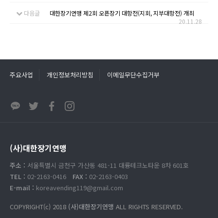
다음글
대한장기연맹 제2회 오픈장기 대항전(지회, 지부대항전) 개최
20.11.28
주요사업
개인정보처리방침
이메일무단수집거부
(사)대한장기연맹
주소 :
서울특별시 금천구 가산동 481-11 대륭테크노타운 8차 601호
TEL :
02-2163-0416
FAX :
02-2163-0403
E-mail :
koreavending119@gmail.com
COPYRIGHT(c) 2018
(사)대한장기연맹
ALL RIGHTS RESERVED.