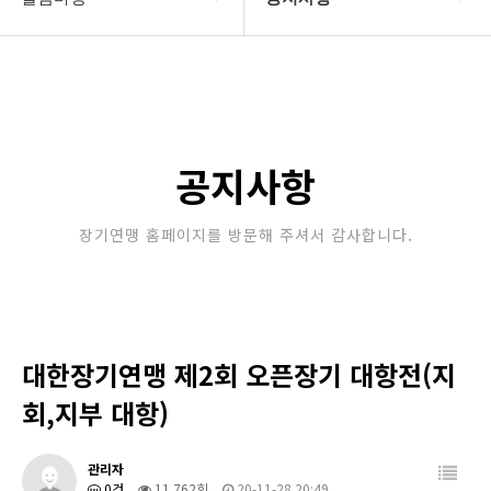
대한장기연맹
공지사항
장기소개
문의게시판
연맹정보
보도자료
공지사항
교육/연수
포토갤러리
장기연맹 홈페이지를 방문해 주셔서 감사합니다.
행정센터
제휴/후원문의
알림마당
대한장기연맹 제2회 오픈장기 대항전(지
회,지부 대항)
관리자
0건
11,762회
20-11-28 20:49