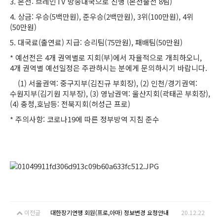
3. 본선: 브레인TV 방송대국으로 진행 (본선출전 8팀)
4. 상금: 우승(5백만원), 준우승(2백만원), 3위(100만원), 4위
(50만원)
5. 대국료(출연료) 지급: 승리팀(75만원), 패배팀(50만원)
* 예선전은 4개 권역별로 지회(부)에서 자율적으로 개최하오니,
4개 권역별 예선일정은 주관하시는 분에게 문의하시기 바랍니다.
(1) 서울권역: 중구지부(김진규 부회장), (2) 인천/경기권역:
수원지부(김기원 지부장), (3) 영남권역: 울산지회(곽태곤 부회장),
(4) 충청,호남등: 전북지회(허성근 프로)
* 주의사항: 코로나19에 따른 정부방역 지침 준수
이전글
대한장기연맹 회원(프로,아마) 정보변경 요청안내
20.12.22