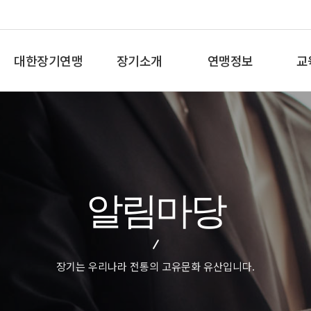
대한장기연맹
장기소개
연맹정보
교
총재인사말
장기란
프로기사 정보
장기
연혁
장기역사
아마기사 정보
체스
비젼/목표
장기규정/규칙
장기대회 일정
바둑
주요사업
장기용어
자료실
세
알림마당
오시는길
교
장기는 우리나라 전통의 고유문화 유산입니다.