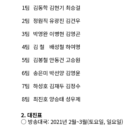
1팀
김동학
김현기
최승걸
2팀
정원직
유광진
김건우
3팀
박영완
이병현
김영곤
4팀
김 철
배성철
하여명
5팀
김봉철
안동건
고승원
6팀
송은미
박선양
김영윤
7팀
하성호
김재두
김정수
8팀
최진호
양승태
성우제
2. 대진표
○ 방송대국: 2021년 2월~3월(토요일, 일요일)