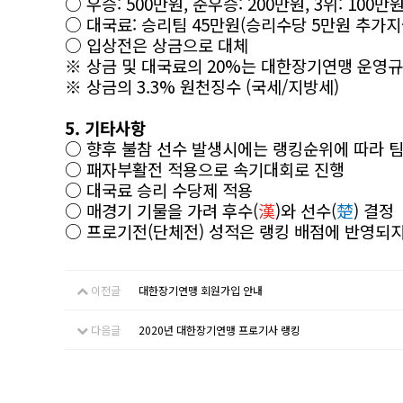
○ 우승: 500만원, 준우승: 200만원, 3위: 100만원
○ 대국료: 승리팀 45만원(승리수당 5만원 추가지
○ 입상전은 상금으로 대체
※ 상금 및 대국료의 20%는 대한장기연맹 운영규
※ 상금의 3.3% 원천징수 (국세/지방세)
5. 기
타사항
○ 향후 불참 선수 발생시에는 랭킹순위에 따라 팀
○ 패자부활전 적용으로 속기대회로 진행
○ 대국료 승리 수당제 적용
○ 매경기 기물을 가려 후수(
漢
)와 선수(
楚
) 결정
○
프로기전(단체전) 성적은 랭킹 배점에 반영되지
이전글
대한장기연맹 회원가입 안내
다음글
2020년 대한장기연맹 프로기사 랭킹