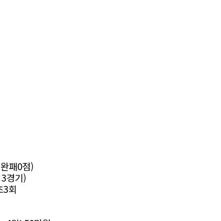
 완패0점)
 3경기)
초3회