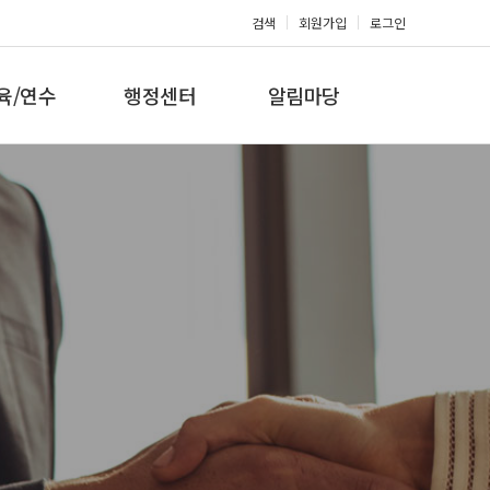
검색
회원가입
로그인
육/연수
행정센터
알림마당
 지도자과정
대회참가신청
공지사항
 지도자과정
아마단증신청
문의게시판
 지도자과정
회원복지몰
보도자료
미나/워크샵
포토갤러리
육/연수 일정
제휴/후원문의