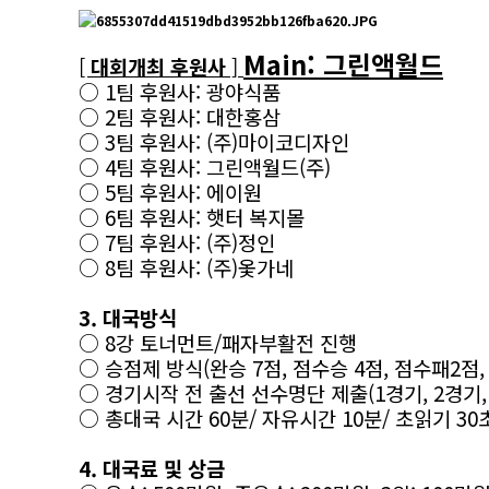
Main: 그린액월드
[
대회개최 후원사
]​
○ 1팀 후원사: 광야식품
○ 2팀 후원사: 대한홍삼
○ 3팀 후원사: (주)마이코디자인
○ 4팀 후원사: 그린액월드(주)
○ 5팀 후원사: 에이원
○ 6팀 후원사: 햇터 복지몰
○ 7팀 후원사: (주)정인
○ 8팀 후원사: (주)옻가네
3. 대국방식
○ 8강 토너먼트/패자부활전 진행
○ 승점제 방식(완승 7점, 점수승 4점, 점수패2점,
○ 경기시작 전 출선 선수명단 제출(1경기, 2경기,
○ 총대국 시간 60분/ 자유시간 10분/ 초읽기 30
4. 대국료 및 상금