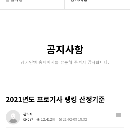
대한장기연맹
공지사항
장기소개
문의게시판
연맹정보
보도자료
공지사항
교육/연수
포토갤러리
장기연맹 홈페이지를 방문해 주셔서 감사합니다.
행정센터
제휴/후원문의
알림마당
2021년도 프로기사 랭킹 산정기준
관리자
0건
12,412회
21-02-09 18:32