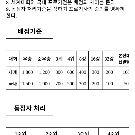
세계대회와 국내 프로기전은 배점의 차이를 둔다
8.
.
동점자 처리기준을 정하여 프로기사의 순의를 명확히
9.
한다
.
배점기준
본선대회
대회
우승
준우승
위
위
강
강
강
3
4
8
16
32
선발탈락
세계
1,800
1,200
800
600
400
300
200
100
국내
1,500
1,000
700
500
300
200
100
50
동점자 처리
순위
순위
순위
순위
1
2
3
4