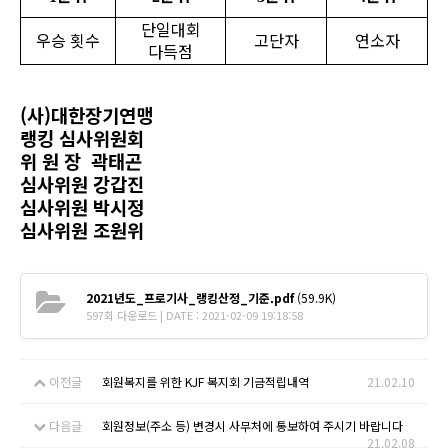
단일대회
우승 횟수
고단자
연소자
다득점
(사)대한장기연맹
랭킹 심사위원회
위 원 장 곽태곤
심사위원 강갑진
심사위원
박시정
심사위원
조원위
2021년도_프로기사_랭킹산정_기준.pdf
(59.9K)
597회 다운로드 | DATE : 2021-02-09 19:18:58
이전글
회원복지를 위한 KJF 복지회 기금적립내역
21.02.10
다음글
회원정보(주소 등) 변경시 사무처에 통보하여 주시기 바랍니다
21.02.08