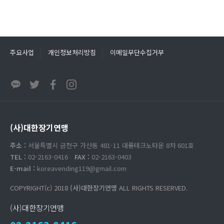
주요사업
개인정보처리방침
이메일무단수집거부
(사)대한장기연맹
주소 :
서울특별시 금천구 가산동 481-11 대륭테크노타운 8차 601호
TEL :
02-2163-0416
FAX :
02-2163-0403
E-mail :
koreavending119@gmail.com
COPYRIGHT(c) 2018
(사)대한장기연맹
ALL RIGHTS RESERVED.
(사)대한장기연맹