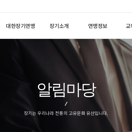
대한장기연맹
장기소개
연맹정보
교
총재인사말
장기란
프로기사 정보
장기
연혁
장기역사
아마기사 정보
체스
비젼/목표
장기규정/규칙
장기대회 일정
바둑
주요사업
장기용어
자료실
세
알림마당
오시는길
교
장기는 우리나라 전통의 고유문화 유산입니다.