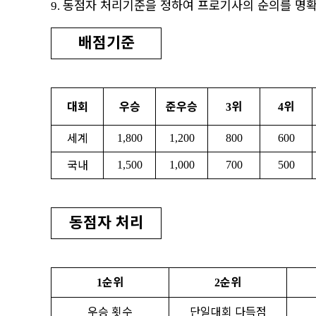
동점자 처리기준을 정하여 프로기사의 순의를 명확
9.
배점기준
대회
우승
준우승
위
위
3
4
세계
1,800
1,200
800
600
국내
1,500
1,000
700
500
동점자 처리
순위
순위
1
2
우승 횟수
단일대회 다득점