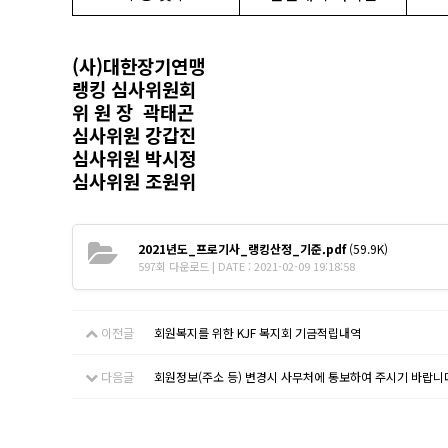
(사)대한장기연맹
랭킹 심사위원회
위 원 장 곽태곤
심사위원 강갑진
심사위원
박시정
심사위원
조원위
2021년도_프로기사_랭킹산정_기준.pdf
(59.9K)
597회 다운로드 | DATE : 2021-02-09 19:18:58
이전글
회원복지를 위한 KJF 복지회 기금적립내역
다음글
회원정보(주소 등) 변경시 사무처에 통보하여 주시기 바랍니