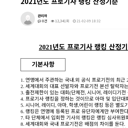
2021년도 프로기사 랭킹 산정기준
관리자
0건
12,341회
21-02-09 18:32
년도 프로기사 랭킹 산정
2021
기본사항
연맹에서 주관하는 국내
외 공식 프로기전의 최근
1.
.
세계대회의 대표 선발자와 프로기전 본선 탈락자는
2.
출전제한이 있는 대회
단체전
시니어
레이디기전 
3.
(
,
,
프로기사 랭킹을 정하는 것이므로 아마 및 입단대
4.
시니어
레이디
아마
학생
어린이 랭킹 등은 별도
5.
,
,
,
,
랭킹은 연맹에 등록된 프로 유단자에게만 부여한
6.
타 단체에서 입회한 기사의 랭킹은 랭킹 심사위원
7.
세계대회와 국내 프로기전은 배점의 차이를 둔다
8.
.