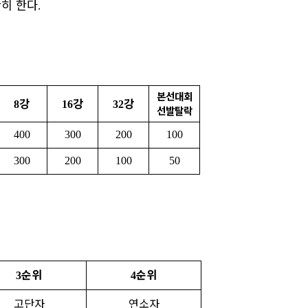
히 한다
.
본선대회
강
강
강
8
16
32
선발탈락
400
300
200
100
300
200
100
50
순위
순위
3
4
고단자
연소자