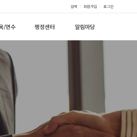
검색
회원가입
로그인
육/연수
행정센터
알림마당
 지도자과정
대회참가신청
공지사항
 지도자과정
아마단증신청
문의게시판
 지도자과정
회원복지몰
보도자료
미나/워크샵
포토갤러리
육/연수 일정
제휴/후원문의