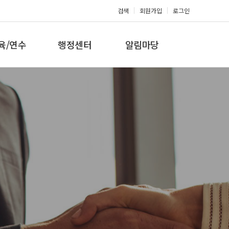
검색
회원가입
로그인
육/연수
행정센터
알림마당
 지도자과정
대회참가신청
공지사항
 지도자과정
아마단증신청
문의게시판
 지도자과정
회원복지몰
보도자료
미나/워크샵
포토갤러리
육/연수 일정
제휴/후원문의