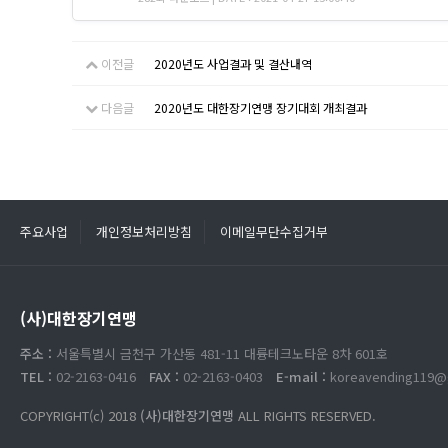
이전글
2020년도 사업결과 및 결산내역
다음글
2020년도 대한장기연맹 장기대회 개최결과
주요사업
개인정보처리방침
이메일무단수집거부
(사)대한장기연맹
주소 :
서울특별시 금천구 가산동 481-11 대륭테크노타운 8차 601호
TEL :
02-2163-0416
FAX :
02-2163-0403
E-mail :
koreavending119@
COPYRIGHT(c) 2018
(사)대한장기연맹
ALL RIGHTS RESERVED.