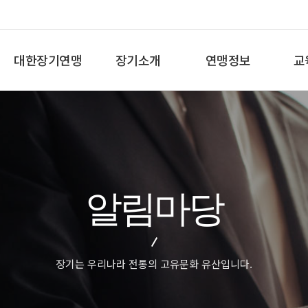
대한장기연맹
장기소개
연맹정보
교
총재인사말
장기란
프로기사 정보
장기
연혁
장기역사
아마기사 정보
체스
비젼/목표
장기규정/규칙
장기대회 일정
바둑
주요사업
장기용어
자료실
세
알림마당
오시는길
교
장기는 우리나라 전통의 고유문화 유산입니다.