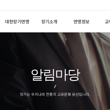
대한장기연맹
장기소개
연맹정보
교
총재인사말
장기란
프로기사 정보
장기
연혁
장기역사
아마기사 정보
체스
비젼/목표
장기규정/규칙
장기대회 일정
바둑
주요사업
장기용어
자료실
세
알림마당
오시는길
교
장기는 우리나라 전통의 고유문화 유산입니다.