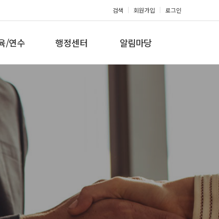
검색
회원가입
로그인
육/연수
행정센터
알림마당
 지도자과정
대회참가신청
공지사항
 지도자과정
아마단증신청
문의게시판
 지도자과정
회원복지몰
보도자료
미나/워크샵
포토갤러리
육/연수 일정
제휴/후원문의