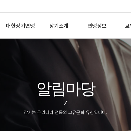
대한장기연맹
장기소개
연맹정보
교
총재인사말
장기란
프로기사 정보
장기
연혁
장기역사
아마기사 정보
체스
비젼/목표
장기규정/규칙
장기대회 일정
바둑
주요사업
장기용어
자료실
세
알림마당
오시는길
교
장기는 우리나라 전통의 고유문화 유산입니다.