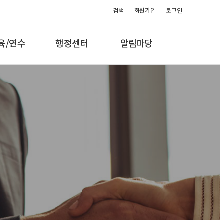
검색
회원가입
로그인
육/연수
행정센터
알림마당
 지도자과정
대회참가신청
공지사항
 지도자과정
아마단증신청
문의게시판
 지도자과정
회원복지몰
보도자료
미나/워크샵
포토갤러리
육/연수 일정
제휴/후원문의