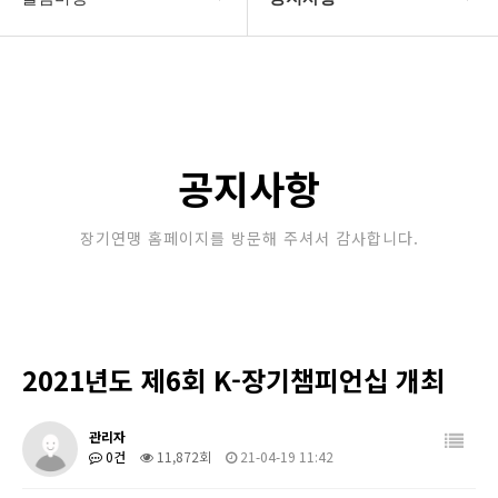
대한장기연맹
공지사항
장기소개
문의게시판
연맹정보
보도자료
공지사항
교육/연수
포토갤러리
장기연맹 홈페이지를 방문해 주셔서 감사합니다.
행정센터
제휴/후원문의
알림마당
2021년도 제6회 K-장기챔피언십 개최
관리자
0건
11,872회
21-04-19 11:42