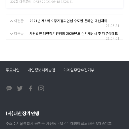
327회 다운로드 | DATE : 2021-06-18 12:26:41
이전글
2021년 제6회 K-장기챔피언십 수도권 온라인 예선대회
21.05.31
다음글
사단법인 대한장기연맹의 2020년도 손익계산서 및 재무상태표
21.04.01
주요사업
개인정보처리방침
이메일무단수집거부
(사)대한장기연맹
주소 :
서울특별시 금천구 가산동 481-11 대륭테크노타운 8차 601호