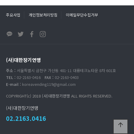
주요사업
개인정보처리방침
이메일무단수집거부
(사)대한장기연맹
주소 :
서울특별시 금천구 가산동 481-11 대륭테크노타운 8차 601호
TEL :
02-2163-0416
FAX :
02-2163-0403
E-mail :
koreavending119@gmail.com
COPYRIGHT(c) 2018
(사)대한장기연맹
ALL RIGHTS RESERVED.
(사)대한장기연맹
02.2163.0416
arrow_upward