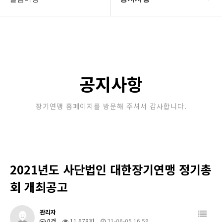
대한장기연맹
공지사항
장기소개
문의게시판
연맹정보
보도자료
공지사항
교육/연수
포토갤러리
장기연맹 홈페이지를 방문해 주셔서 감사합니다.
행정센터
제휴/후원문의
알림마당
2021년도 사단법인 대한장기연맹 정기총
회 개최공고
관리자
0건
11,678회
21-06-05 16:59