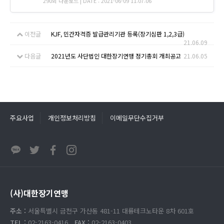
290회 다운로드 | DATE : 2021-06-09 11:07:06
이전글
KJF, 민간자격증 발급관리기관 등록(장기심판 1,2,3급)
21.06.09
다음글
2021년도 사단법인 대한장기연맹 정기총회 개최공고
21.06.05
주요사업
개인정보처리방침
이메일무단수집거부
(사)대한장기연맹
주소 :
서울특별시 금천구 가산동 481-11 대륭테크노타운 8차 601호
TEL :
02-2163-0416
FAX :
02-2163-0403