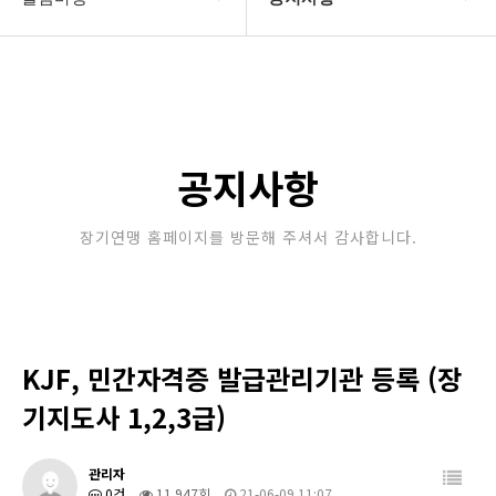
대한장기연맹
공지사항
장기소개
문의게시판
연맹정보
보도자료
공지사항
교육/연수
포토갤러리
장기연맹 홈페이지를 방문해 주셔서 감사합니다.
행정센터
제휴/후원문의
알림마당
KJF, 민간자격증 발급관리기관 등록 (장
기지도사 1,2,3급)
관리자
0건
11,947회
21-06-09 11:07