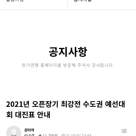
대한장기연맹
공지사항
장기소개
문의게시판
연맹정보
보도자료
공지사항
교육/연수
포토갤러리
장기연맹 홈페이지를 방문해 주셔서 감사합니다.
행정센터
제휴/후원문의
알림마당
2021년 오픈장기 최강전 수도권 예선대
회 대진표 안내
관리자
0건
11,706회
21-10-07 13:44