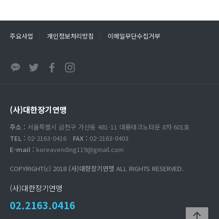
주요사업
개인정보처리방침
이메일무단수집거부
(사)대한장기연맹
주소 :
서울특별시 금천구 가산동 481-11 대륭테크노타운 8차 601호
TEL :
02-2163-0416
FAX :
02-2163-0403
E-mail :
koreavending119@gmail.com
COPYRIGHT(c) 2018
(사)대한장기연맹
ALL RIGHTS RESERVED.
(사)대한장기연맹
02.2163.0416
arrow_upward