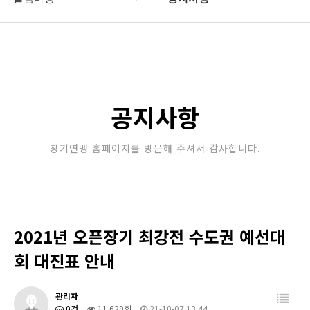
대한장기연맹
공지사항
장기소개
문의게시판
연맹정보
보도자료
공지사항
교육/연수
포토갤러리
장기연맹 홈페이지를 방문해 주셔서 감사합니다.
행정센터
제휴/후원문의
알림마당
2021년 오픈장기 최강전 수도권 예선대
회 대진표 안내
관리자
0건
11,629회
21-10-07 13:44