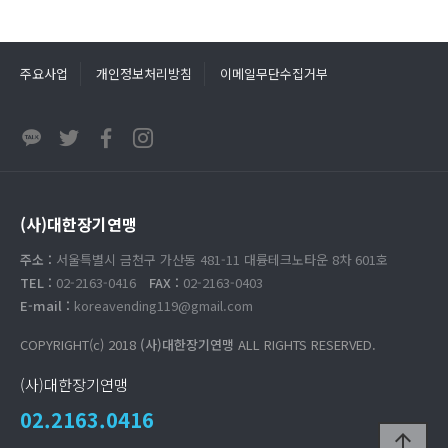
주요사업
개인정보처리방침
이메일무단수집거부
(사)대한장기연맹
주소 :
서울특별시 금천구 가산동 481-11 대륭테크노타운 8차 601호
TEL :
02-2163-0416
FAX :
02-2163-0403
E-mail :
koreavending119@gmail.com
COPYRIGHT(c) 2018
(사)대한장기연맹
ALL RIGHTS RESERVED.
(사)대한장기연맹
02.2163.0416
arrow_upward