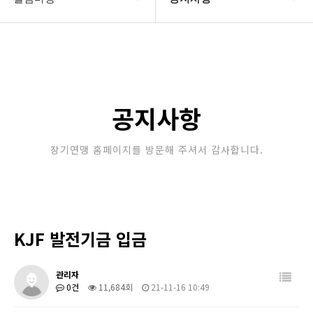
대한장기연맹
공지사항
장기소개
문의게시판
연맹정보
보도자료
공지사항
교육/연수
포토갤러리
장기연맹 홈페이지를 방문해 주셔서 감사합니다.
행정센터
제휴/후원문의
알림마당
KJF 발전기금 입금
관리자
0건
11,684회
21-11-16 10:49