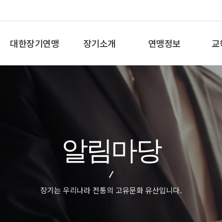
대한장기연맹
장기소개
연맹정보
교
총재인사말
장기란
프로기사 정보
장기
연혁
장기역사
아마기사 정보
체스
비젼/목표
장기규정/규칙
장기대회 일정
바둑
주요사업
장기용어
자료실
세
알림마당
오시는길
교
장기는 우리나라 전통의 고유문화 유산입니다.