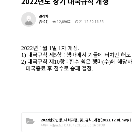
2022년도 장기 대국규칙 개정
관리자
0건
12,696회
21-12-30 16:53
년
월
일
차 개정
2022
1
1
1
.
대국규칙 제
항 :
행마에서 기물에 터치만 해
1)
5
대국규칙 제
항 :
한수 쉼은 행마
수
에 해당
2)
10
(
)
대국종료 후 점수로 승패 결정
.
2022년도연맹_대회규정_및_규칙_개정(2021.12.8).hwp
(
448회 다운로드 | DATE : 2021-12-30 16:53:38