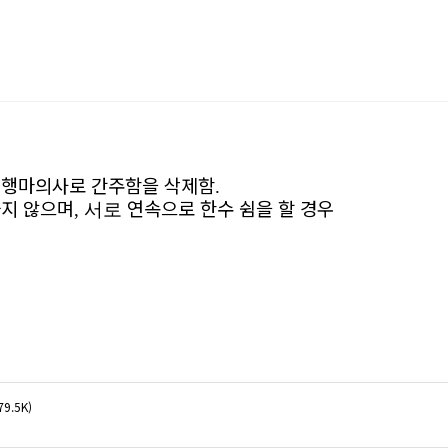
도 행마의사로 간주함을
삭제함
.
하지 않으며
연속으로
한수 쉼을 할 경우
, 서로
79.5K)