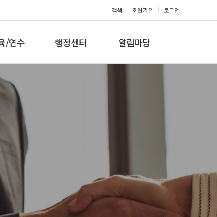
검색
회원가입
로그인
육/연수
행정센터
알림마당
 지도자과정
대회참가신청
공지사항
 지도자과정
아마단증신청
문의게시판
 지도자과정
회원복지몰
보도자료
미나/워크샵
포토갤러리
육/연수 일정
제휴/후원문의