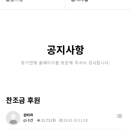
대한장기연맹
공지사항
장기소개
문의게시판
연맹정보
보도자료
공지사항
교육/연수
포토갤러리
장기연맹 홈페이지를 방문해 주셔서 감사합니다.
행정센터
제휴/후원문의
알림마당
찬조금 후원
관리자
0건
11,711회
22-01-10 11:18