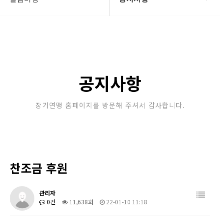
대한장기연맹
공지사항
장기소개
문의게시판
연맹정보
보도자료
공지사항
교육/연수
포토갤러리
장기연맹 홈페이지를 방문해 주셔서 감사합니다.
행정센터
제휴/후원문의
알림마당
찬조금 후원
관리자
0건
11,638회
22-01-10 11:18